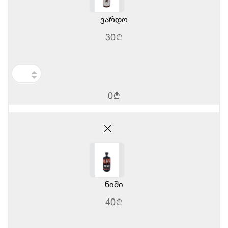
ვარდო
30
b
0
b
ნიში
40
b