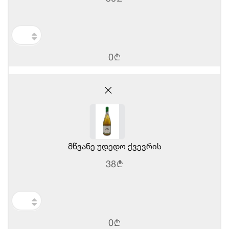
0
b
მწვანე უდედო ქვევრის
38
b
0
b