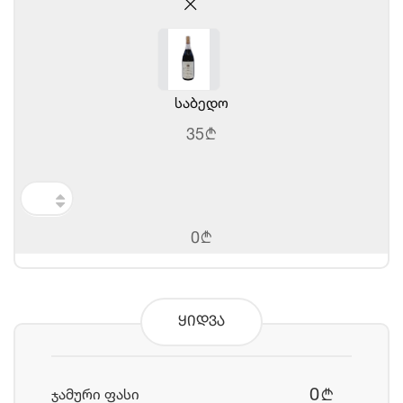
საბედო
35
b
0
b
ყიდვა
0
ჯამური ფასი
b